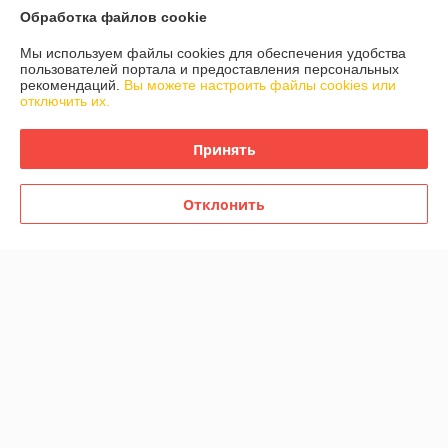
Обработка файлов cookie
Доставка и оплата
Мы используем файлы cookies для обеспечения удобства
пользователей портала и предоставления персональных
рекомендаций.
Вы можете настроить файлы cookies или
Полная версия сайта
отключить их.
Политика обработки cookies
Принять
Сайт создан на платформе Deal.by
Отклонить
Информация для покупателя
Юридическое лицо:
Частное производственно-торговое унитарное
предприятие "Белый Гренадил"
213805, г. Бобруйск, Могилёвская обл., ул. Ново-шоссейная, 37
Регистрационный номер ЕГР: 790795770
УНП: 790795770