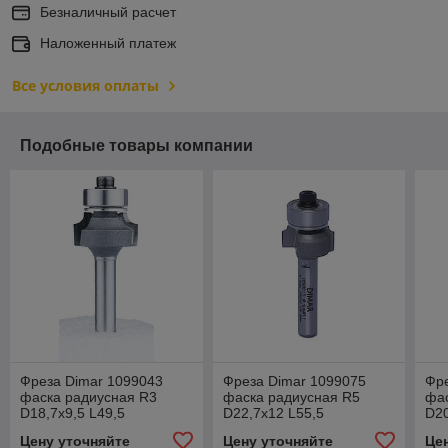
Безналичный расчет
Наложенный платеж
Все условия оплаты
Подобные товары компании
Фреза Dimar 1099043
Фреза Dimar 1099075
Фре
фаска радиусная R3
фаска радиусная R5
фа
D18,7x9,5 L49,5
D22,7x12 L55,5
D20
подшипник, хвостовик 6
подшипник, хвостовик 8
под
Цену уточняйте
Цену уточняйте
Це