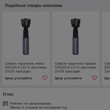
Подобные товары компании
Сверло чашечное левое
Сверло чашечное правое
Св
D15x55,5 L57,5 хвостовик
D20x55,5 L57,5 хвостовик
D20
10x26 присадка
10x26 присадка
10x
Цену уточняйте
Цену уточняйте
Це
О нас
Рейтинг не сформирован
Менее 5 отзывов за последний год